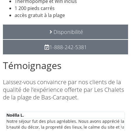
Thermopompe et Wifi inclus
1 200 pieds carrés
accès gratuit à la plage
Disponibilité
1-888-242-5381
Témoignages
Laissez-vous convaincre par nos clients de la
qualité de l’expérience offerte par Les Chalets
de la plage de Bas-Caraquet.
Noëlla L.
De
Notre séjour fut des plus agréables. Nous avons apprécié la
On
beauté du décor, la propreté des lieux, le calme du site et le
sé